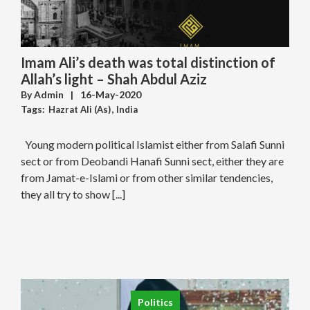
Imam Ali’s death was total distinction of
Allah’s light – Shah Abdul Aziz
By
Admin
|
16-May-2020
Tags:
Hazrat Ali (As)
,
India
,
Religious Extremism & Fundamentalism &
Radicalism
Young modern political Islamist either from Salafi Sunni
,
Sectarianism
sect or from Deobandi Hanafi Sunni sect, either they are
from Jamat-e-Islami or from other similar tendencies,
they all try to show [...]
Politics