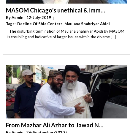
MASOM Chicago’s unethical & immoral termination of Resident Alim
By
Admin
12-July-2019
|
Tags:
Decline Of Shia Centers
,
Maulana Shahriyar Abidi
,
Shia Centers
The disturbing termination of Maulana Shahriyar Abidi by MASOM
is troubling and indicative of larger issues within the diverse [...]
From Mazhar Ali Azhar to Jawad Naqvi – by Hamza Ibrahim
By
Admin
26-September-2020
|