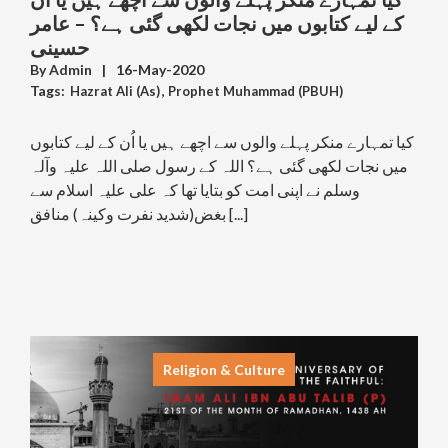
کے لیے کتابوں میں نجات لکھی گئی ہے؟ – عامر
حسینی
By
Admin
|
16-May-2020
Tags:
Hazrat Ali (As)
,
Prophet Muhammad (PBUH)
,
Religious Extremism & Fundamentalism &
Radicalism
کیا تمہارے منکر پہلے والوں سے اچھے ہیں یا اُن کے لیے کتابوں
,
Sectarianism
میں نجات لکھی گئی ہے؟ اللہ کے رسول صلی اللہ علیہ وآلہ
وسلم نے اپنی امت کو بتایا تھا کہ علی علیہ اسلام سے
بغض(شدید نفرت وکینہ) منافق [...]
Religion & Culture