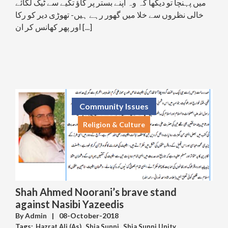
میں پہنچا تو دیکھا کہ وہ اپنے بستر پر گاؤ تکیے سے ٹیک لگائے
خالی نظروں سے خلا میں گھور رہے ہیں- تھوڑی دیر کو رکا
اور پھر کھانس کر ان [...]
Community Issues
Religion & Culture
Shah Ahmed Noorani’s brave stand
against Nasibi Yazeedis
By
Admin
|
08-October-2018
Tags:
Hazrat Ali (As)
,
Shia Sunni
,
Shia Sunni Unity