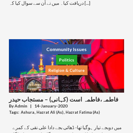
دریافت کیا۔ میں نے اُن سے سوال کیا کہ [...]
Community Issues
Politics
Religion & Culture
فاطمہ،فاطمہ است (کہانی) – مستجاب حیدر
By
Admin
|
14-January-2020
Tags:
Ashura
,
Hazrat Ali (As)
,
Hazrat Fatima (As)
,
Karbala
,
Madina
,
Prophet Muhammad (PBUH)
میں دوبجے تیار ہوگیا تھا- ڈھائی بجے دادا علی نقی کے کمرے