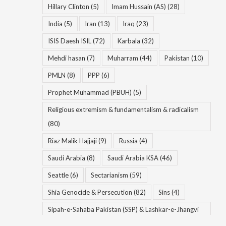
Hillary Clinton
(5)
Imam Hussain (AS)
(28)
India
(5)
Iran
(13)
Iraq
(23)
ISIS Daesh ISIL
(72)
Karbala
(32)
Mehdi hasan
(7)
Muharram
(44)
Pakistan
(10)
PMLN
(8)
PPP
(6)
Prophet Muhammad (PBUH)
(5)
Religious extremism & fundamentalism & radicalism
(80)
Riaz Malik Hajjaji
(9)
Russia
(4)
Saudi Arabia
(8)
Saudi Arabia KSA
(46)
Seattle
(6)
Sectarianism
(59)
Shia Genocide & Persecution
(82)
Sins
(4)
Sipah-e-Sahaba Pakistan (SSP) & Lashkar-e-Jhangvi
(LeJ) & Ahle Sunnat Wal Jamaat (ASWJ)
(56)