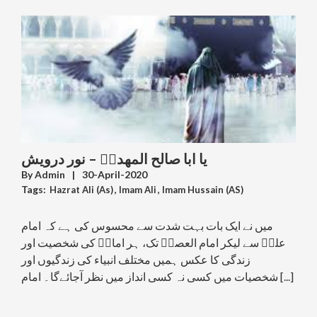
یا ابا صالح المھدیؑ – نور درویش
By
Admin
|
30-April-2020
Tags:
Hazrat Ali (As)
,
Imam Ali
,
Imam Hussain (AS)
,
Imam Mahdi
,
Iraq
,
Prophet Muhammad (PBUH)
,
Religious Extremism & Fundamentalism &
میں نے ایک بات بہت شدت سے محسوس کی ہے کہ امام
Radicalism
علیؑ سے لیکر امام العصرؑ تک، ہر امامؑ کی شخصیت اور
,
Sectarianism
,
Shia Genocide & Persecution
,
Takfiri Deobandis & Wahhabi Salafis & Khawarij
زندگی کا عکس ہمیں مختلف انبیاء کی زندگیوں اور
شخصیات میں کسی نہ کسی انداز میں نظر آجائےگا۔ امام [...]