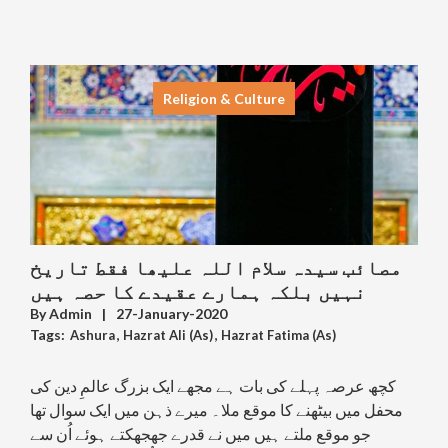
Religion & Culture
مصائب سیدہ سلام اللہ علیھا فقط تاریخ
نہیں بلکہ ہمارے عقیدے کا حصہ ہیں
By
Admin
|
27-January-2020
Tags:
Ashura
,
Hazrat Ali (As)
,
Hazrat Fatima (As)
,
Karbala
,
Madina
,
Prophet Muhammad (PBUH)
کچھ عرصہ پہلے کی بات ہے مجھے ایک بزرگ عالمِ دین کی
محفل میں بیٹھنے کا موقع ملا۔ میرے ذہن میں ایک سوال تھا
جو موقع ملتے ہیں میں نے قدرے جھجھکتے ہوئے اُن سے