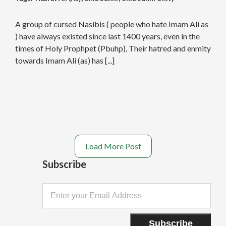
,
Yazid
A group of cursed Nasibis ( people who hate Imam Ali as
) have always existed since last 1400 years, even in the
times of Holy Prophpet (Pbuhp), Their hatred and enmity
towards Imam Ali (as) has [...]
Load More Post
Subscribe