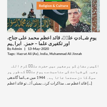
Religion & Culture
یومِ شہادتِ علیؑ، قائد اعظم محمد علی جناح،
اور تکفیری علما – حمزہ ابراہیم
By
Admin
|
13-May-2020
Tags:
Hazrat Ali (As)
,
India
,
Muhammad Ali Jinnah
,
Muslim League
,
Pakistan
,
Religious Extremism & Fundamentalism &
اکیس رمضان کو برصغیر میں حضرت علیؑ کرم اللہ
Radicalism
وجہہ کی شہادت کی مناسبت سے یومِ علیؑ کے طور پر
,
Sectarianism
سوگ کا دن سمجھا جاتا ہے۔ 1944 میں مہاتما گاندھی
قائد اعظم سے مذاکرات کرنے بمبئی آ ئے تو قائد اعظم [...]