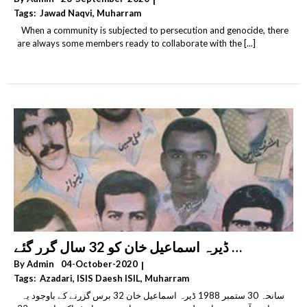
Tags:
Jawad Naqvi
,
Muharram
,
Religious Extremism & Fundamentalism & Radicalism
When a community is subjected to persecution and genocide, there
,
Sectarianism
,
Shia Genocide & Persecution
are always some members ready to collaborate with the [...]
,
Takfiri Deobandis & Wahhabi Salafis & Khawarij
سانحہ 30 ستمبر 1988 ڈیرہ اسماعیل خان کو 32 سال گرر گئے
By
Admin
04-October-2020
|
Tags:
Azadari
,
ISIS Daesh ISIL
,
Muharram
,
Religious Extremism & Fundamentalism & Radicalism
سانحہ 30 ستمبر 1988 ڈیرہ اسماعیل خان 32 برس گزرنے کے باوجود یہ
,
Sectarianism
,
Shia Genocide & Persecution